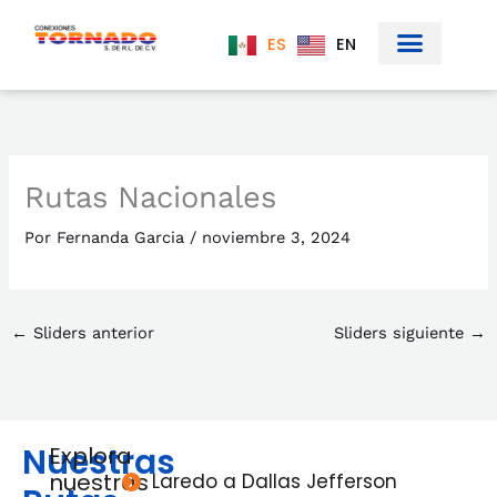
Ir
al
ES
EN
contenido
Rutas Nacionales
Por
Fernanda Garcia
/
noviembre 3, 2024
←
Sliders anterior
Sliders siguiente
→
Nuestras
Explora
nuestras
Laredo a Dallas Jefferson