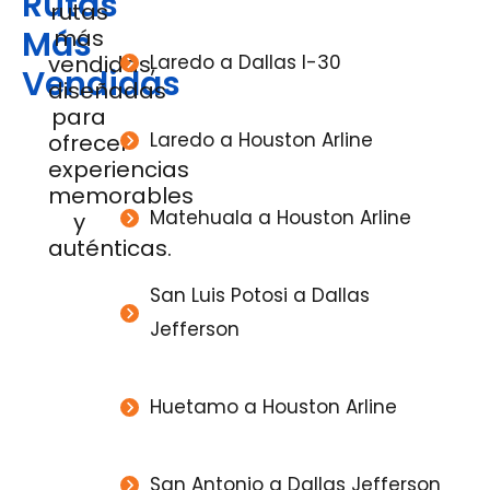
Rutas
rutas
Más
más
vendidas,
Laredo a Dallas I-30
Vendidas
diseñadas
para
Laredo a Houston Arline
ofrecer
experiencias
memorables
Matehuala a Houston Arline
y
auténticas.
San Luis Potosi a Dallas
Jefferson
Huetamo a Houston Arline
San Antonio a Dallas Jefferson