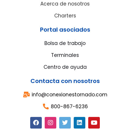
Acerca de nosotros
Charters
Portal asociados
Bolsa de trabajo
Terminales
Centro de ayuda
Contacta con nosotros
info@conexionestornado.com
800-867-6236
F
I
T
L
Y
a
n
w
i
o