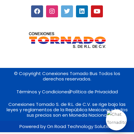
F
I
T
L
Y
a
n
w
i
o
c
s
i
n
u
e
t
t
k
t
b
a
t
e
u
o
g
e
d
b
o
r
r
i
e
k
a
n
m
© Copyright Conexiones Tornado Bus Todos los
derechos reservados.
Términos y Condiciones
Política de Privacidad
Conexiones Tornado S. de R.L. de C.V. se rige bajo las
leyes y reglamentos de la República Mexicana y todos
sus precios son en Moneda Nacional
Powered by On Road Technology Solutions