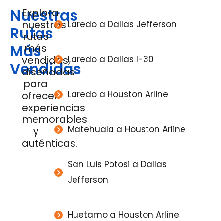
Nuestras
Explora
nuestras
Laredo a Dallas Jefferson
Rutas
rutas
Más
más
vendidas,
Laredo a Dallas I-30
Vendidas
diseñadas
para
Laredo a Houston Arline
ofrecer
experiencias
memorables
Matehuala a Houston Arline
y
auténticas.
San Luis Potosi a Dallas
Jefferson
Huetamo a Houston Arline