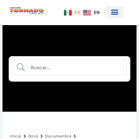
Ir
al
ES
EN
contenido
Inicio
Docs
Documentos