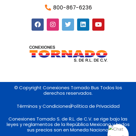
800-867-6236
F
I
T
L
Y
a
n
w
i
o
c
s
i
n
u
e
t
t
k
t
b
a
t
e
u
o
g
e
d
b
o
r
r
i
e
k
a
n
m
© Copyright Conexiones Tornado Bus Todos los
derechos reservados.
Términos y Condiciones
Política de Privacidad
Conexiones Tornado S. de R.L. de C.V. se rige bajo las
leyes y reglamentos de la República Mexicana y todos
sus precios son en Moneda Nacional