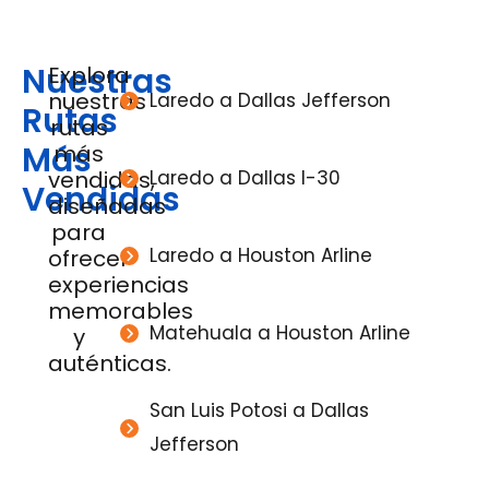
Nuestras
Explora
nuestras
Laredo a Dallas Jefferson
Rutas
rutas
Más
más
vendidas,
Laredo a Dallas I-30
Vendidas
diseñadas
para
Laredo a Houston Arline
ofrecer
experiencias
memorables
Matehuala a Houston Arline
y
auténticas.
San Luis Potosi a Dallas
Jefferson