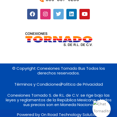
F
I
T
L
Y
a
n
w
i
o
c
s
i
n
u
e
t
t
k
t
b
a
t
e
u
o
g
e
d
b
o
r
r
i
e
k
a
n
m
© Copyright Conexiones Tornado Bus Todos los
derechos reservados.
Términos y Condiciones
Política de Privacidad
Conexiones Tornado S. de R.L. de C.V. se rige bajo las
leyes y reglamentos de la República Mexicana y todos
sus precios son en Moneda Nacional
Powered by On Road Technology Solutions